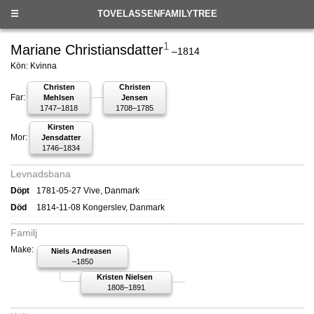
☰
TOVELASSENFAMILYTREE
1
Mariane Christiansdatter
–1814
Kön: Kvinna
Christen
Christen
Far:
Mehlsen
Jensen
1747–1818
1708–1785
Kirsten
Mor:
Jensdatter
1746–1834
Levnadsbana
Döpt
1781-05-27 Vive, Danmark
Död
1814-11-08 Kongerslev, Danmark
Familj
Make:
Niels Andreasen
–1850
Kristen Nielsen
1808–1891