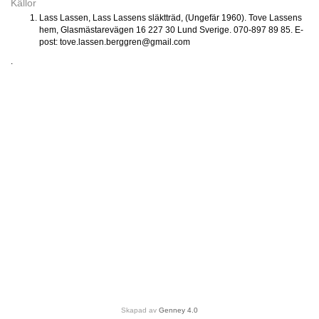
Källor
Lass Lassen, Lass Lassens släktträd, (Ungefär 1960). Tove Lassens
hem, Glasmästarevägen 16 227 30 Lund Sverige. 070-897 89 85. E-
post: tove.lassen.berggren@gmail.com
.
Skapad av
Genney 4.0