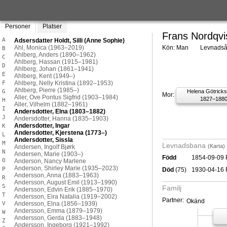
Personer
Platser
Frans Nordqvi
A
Kön: Man
Levnadså
B
C
D
E
F
Helena Götricks
G
Mor:
1827–188
H
I
J
K
L
M
Levnadsbana
(Karta)
N
Född
1854-09-09 P
O
P
Död
(75)
1930-04-16 F
R
S
Familj
T
Partner:
Okänd
V
W
Z