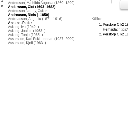
Å
Ø
Källor
Perstorp C I/2 1
Hemsida:
https:
Perstorp C I/2 1
.