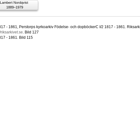
Lambert Nordqvist
1889–1979
817 - 1861, Perstorps kyrkoarkiv Födelse- och dopböckerC I/2 1817 - 1861. Riksarki
//riksarkivet.se
. Bild 127
817 - 1861. Bild 115