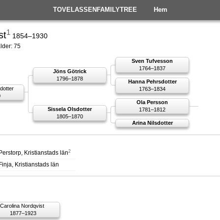
TOVELASSENFAMILYTREE
Hem
1
st
1854–1930
lder: 75
Sven Tufvesson
1764–1837
Jöns Götrick
1796–1878
Hanna Pehrsdotter
dotter
1763–1834
0
Ola Persson
Sissela Olsdotter
1781–1812
1805–1870
Arina Nilsdotter
2
erstorp, Kristianstads län
inja, Kristianstads län
Carolina Nordqvist
1877–1923