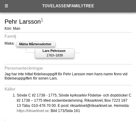
☰
TOVELASSENFAMILYTREE
1
Pehr Larsson
Kön: Man
Familj
Maka:
Mätta Mårtensdotter
Lars Pehrsson
1763–1838
Personanteckningar
Jag har inte hittat födelseuppgift för Pehr Larsson men hans namn finns vid
födelseuppgiften för sonen Lars.
Källor
Sövde C I/2 1738 - 1775, Sövde kyrkoarkiv Födelse- och dopböcker C
I/2 1738 – 1775 Med sockenbeskrivning. Riksarkivet, Box 7223 187
13 Täby. 010-476 70 00. E-post: riksarkivet@riksarkivet.se. Hemsida:
https://riksarkivet.se
. Bild 173/Sida 161
.