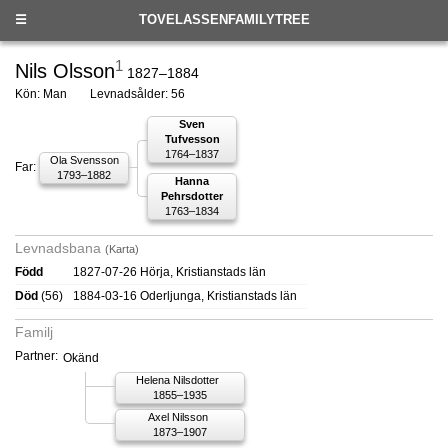
☰
TOVELASSENFAMILYTREE
1
Nils Olsson
1827–1884
Kön: Man
Levnadsålder: 56
Sven
Tufvesson
1764–1837
Ola Svensson
Far:
1793–1882
Hanna
Pehrsdotter
1763–1834
Levnadsbana
(Karta)
Född
1827-07-26 Hörja, Kristianstads län
Död
(56)
1884-03-16 Oderljunga, Kristianstads län
Familj
Partner:
Okänd
Helena Nilsdotter
1855–1935
Axel Nilsson
1873–1907