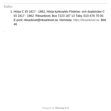
Källor
Hörja C I/3 1817 - 1862, Hörja kyrkoarkiv Födelse- och dopböcker C
I/3 1817 - 1862. Riksarkivet, Box 7223 187 13 Täby. 010-476 70 00.
E-post: riksarkivet@riksarkivet.se. Hemsida:
https://riksarkivet.se
. Bild
46
.
Skapad av
Genney 4.0