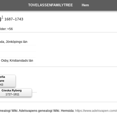
TOVELASSENFAMILYTREE
Hem
1
g
1687–1743
lder: ≈56
nda, Jönköpings län
Osby, Kristianstads län
ofia
arre
43
Gieska Ryberg
1727–1811
nealogi Wiki. Adelsvapens genealogi Wiki. Hemsida:
https://www.adelsvapen.com/w