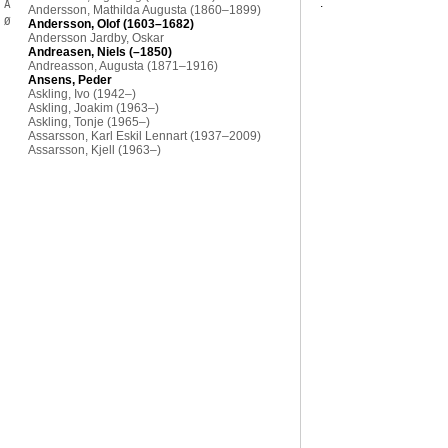
.
Å
Ø