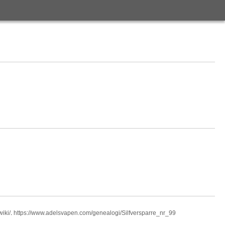
iki/
.
https://www.adelsvapen.com/genealogi/Silfversparre_nr_99