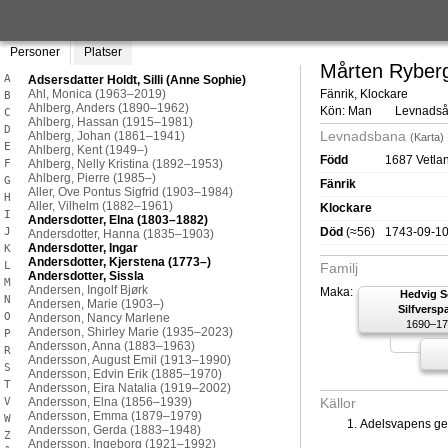
Personer
Platser
Mårten Ryber
A
Fänrik, Klockare
B
Kön: Man
Levnadså
C
D
Levnadsbana
(Karta)
E
Född
1687 Vetla
F
G
Fänrik
H
Klockare
I
J
Död
(≈56)
1743-09-10 
K
L
Familj
M
Maka:
Hedvig S
N
Silfversp
O
1690–17
P
R
S
T
V
Källor
W
Adelsvapens ge
Z