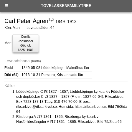
☰
TOVELASSENFAMILYTREE
1
,
2
Carl Peter Ågren
1849–1913
Kön: Man
Levnadsålder: 64
Cecilia
Jönsdotter
Mor:
Götrick
1825–1901
Levnadsbana
(Karta)
Född
1849-05-08 Löddeköpinge, Malmöhus län
Död
(64)
1913-10-31 Perstorp, Kristianstads län
Källor
Löddeköpinge C I/3 1827 - 1857, Löddeköpinge kyrkoarkiv Födelse-
och dopböcker C I/3 1827 – 1857 (Fr.o.m. 1827-05-04). Riksarkivet,
Box 7223 187 13 Täby. 010-476 70 00. E-post:
riksarkivet@riksarkivet.se. Hemsida:
https://riksarkivet.se
. Bild 76/Sida
64
Riseberga A I/17 1861 - 1865, Riseberga kyrkoarkiv
Husförhörslängder A I/17 1861 - 1865. Riksarkivet. Bild 75/Sida 66
.