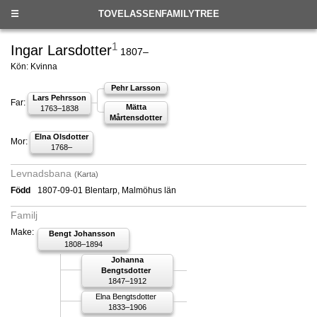
☰
TOVELASSENFAMILYTREE
1
Ingar Larsdotter
1807–
Kön: Kvinna
Pehr Larsson
Lars Pehrsson
Far:
Mätta
1763–1838
Mårtensdotter
Elna Olsdotter
Mor:
1768–
Levnadsbana
(Karta)
Född
1807-09-01 Blentarp, Malmöhus län
Familj
Make:
Bengt Johansson
1808–1894
Johanna
Bengtsdotter
1847–1912
Elna Bengtsdotter
1833–1906