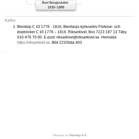
Boel Bengtsdotter
1830–1888
Källor
Blentarp C I/3 1776 - 1816, Blentarps kyrkoarkiv Födelse- och
dopböcker C I/3 1776 – 1816. Riksarkivet, Box 7223 187 13 Täby.
010-476 70 00. E-post: riksarkivet@riksarkivet.se. Hemsida:
https://riksarkivet.se
. Bild 223/Sida 403
.
Skapad av
Genney 4.0