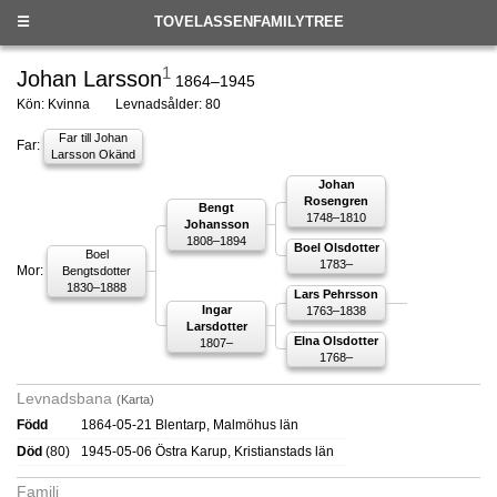
☰
TOVELASSENFAMILYTREE
1
Johan Larsson
1864–1945
Kön: Kvinna
Levnadsålder: 80
Far till Johan
Far:
Larsson Okänd
Johan
Rosengren
Bengt
1748–1810
Johansson
1808–1894
Boel Olsdotter
Boel
1783–
Mor:
Bengtsdotter
1830–1888
Lars Pehrsson
Ingar
1763–1838
Larsdotter
Elna Olsdotter
1807–
1768–
Levnadsbana
(Karta)
Född
1864-05-21 Blentarp, Malmöhus län
Död
(80)
1945-05-06 Östra Karup, Kristianstads län
Familj