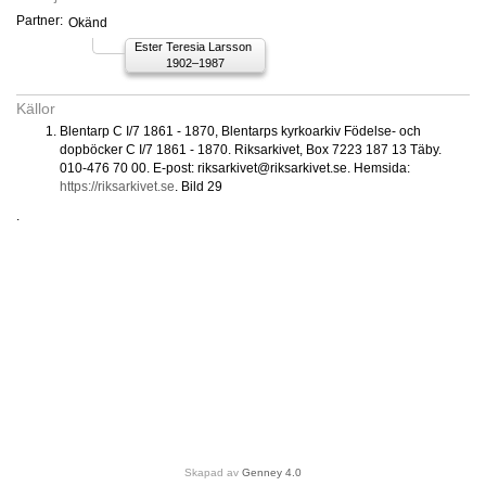
Partner:
Okänd
Ester Teresia Larsson
1902–1987
Källor
Blentarp C I/7 1861 - 1870, Blentarps kyrkoarkiv Födelse- och
dopböcker C I/7 1861 - 1870. Riksarkivet, Box 7223 187 13 Täby.
010-476 70 00. E-post: riksarkivet@riksarkivet.se. Hemsida:
https://riksarkivet.se
. Bild 29
.
Skapad av
Genney 4.0